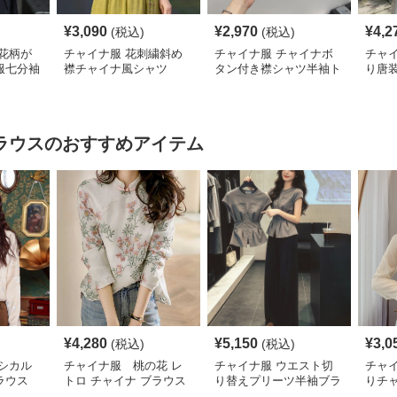
¥
3,090
¥
2,970
¥
4,2
(税込)
(税込)
花柄が
チャイナ服 花刺繍斜め
チャイナ服 チャイナボ
チャ
服七分袖
襟チャイナ風シャツ
タン付き襟シャツ半袖ト
り唐
ップス
ラウス
のおすすめアイテム
¥
4,280
¥
5,150
¥
3,0
(税込)
(税込)
シカル
チャイナ服 桃の花 レ
チャイナ服 ウエスト切
チャ
ラウス
トロ チャイナ ブラウス
り替えプリーツ半袖ブラ
りチ
ウス
ショ