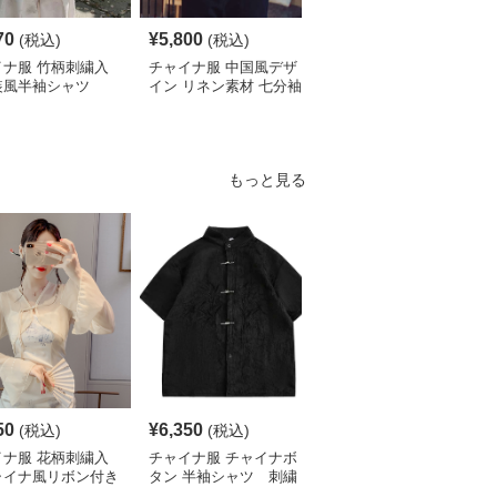
70
¥
5,800
¥
4,190
(税込)
(税込)
(税込)
イナ服 竹柄刺繍入
チャイナ服 中国風デザ
チャイナ服 伝統柄入り
装風半袖シャツ
イン リネン素材 七分袖
中国風半袖シャツ
シャツ
もっと見る
50
¥
6,350
¥
5,320
(税込)
(税込)
(税込)
イナ服 花柄刺繍入
チャイナ服 チャイナボ
チャイナ服 花柄刺繍入
ャイナ風リボン付き
タン 半袖シャツ 刺繍
りチャイナカラーブラウ
ート丈ブラウス
入り
ス