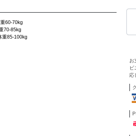
60-70kg
0-85kg
85-100kg
お
ビ
応
P