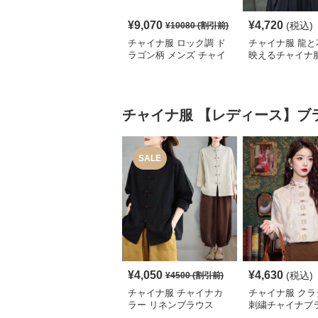
¥
9,070
¥
4,720
(税込)
¥
10080
(割引前)
チャイナ服 ロック調 ド
チャイナ服 龍と
ラゴン柄 メンズ チャイ
映えるチャイナ
ナ ルーズ シャツ
シャツ
チャイナ服
【レディース】ブ
SALE
¥
4,050
¥
4,630
(税込)
¥
4500
(割引前)
チャイナ服 チャイナカ
チャイナ服 クラ
ラー リネンブラウス
刺繍チャイナブ