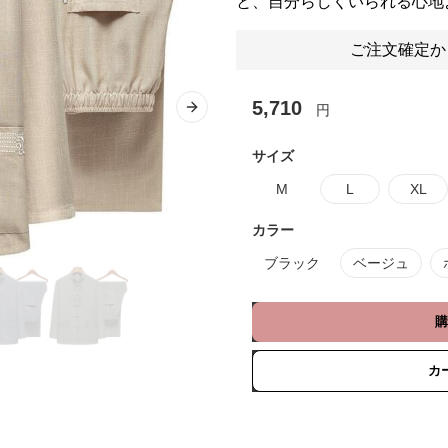
と、自分らしくいられる心地
ご注文確定か
5,710
円
Next slide
サイズ
M
L
XL
カラー
ブラック
ベージュ
購
カ