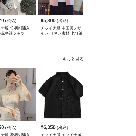
70
¥
5,800
¥
4,190
(税込)
(税込)
(税込)
イナ服 竹柄刺繍入
チャイナ服 中国風デザ
チャイナ服 伝統柄入り
装風半袖シャツ
イン リネン素材 七分袖
中国風半袖シャツ
シャツ
もっと見る
50
¥
6,350
¥
5,320
(税込)
(税込)
(税込)
イナ服 花柄刺繍入
チャイナ服 チャイナボ
チャイナ服 花柄刺繍入