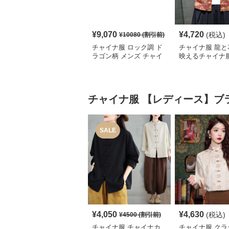
¥
9,070
¥
4,720
(税込)
¥
10080
(割引前)
チャイナ服 ロック調 ド
チャイナ服 龍と
ラゴン柄 メンズ チャイ
映えるチャイナ
ナ ルーズ シャツ
シャツ
チャイナ服
【レディース】ブ
SALE
¥
4,050
¥
4,630
(税込)
¥
4500
(割引前)
チャイナ服 チャイナカ
チャイナ服 クラ