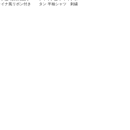
ャイナ風リボン付き
タン 半袖シャツ 刺繍
りチャイナカラーブラウ
ート丈ブラウス
入り
ス