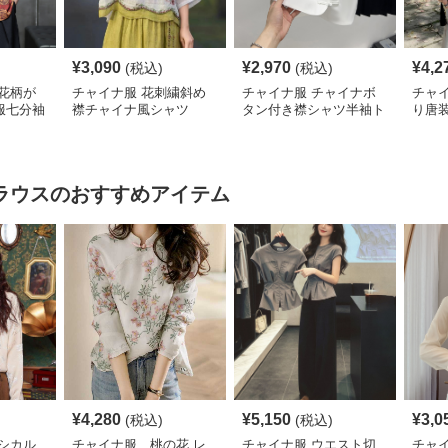
¥
3,090
¥
2,970
¥
4,2
(税込)
(税込)
花柄が
チャイナ服 花刺繍斜め
チャイナ服 チャイナボ
チャ
服七分袖
襟チャイナ風シャツ
タン付き襟シャツ半袖ト
り唐
ップス
ラウス
のおすすめアイテム
¥
4,280
¥
5,150
¥
3,0
(税込)
(税込)
シカル
チャイナ服 桃の花 レ
チャイナ服 ウエスト切
チャ