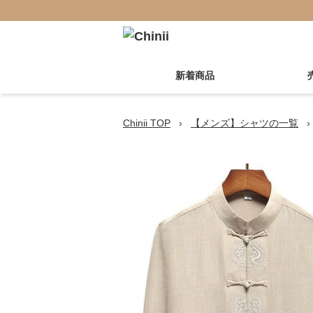
新着商品
Chinii TOP
›
【メンズ】シャツの一覧
›