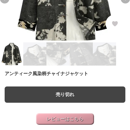
Previous slide
Ne
アンティーク風染柄チャイナジャケット
売り切れ
レビューはこちら