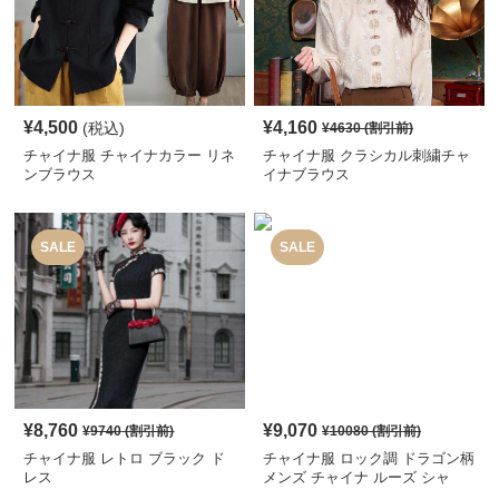
¥
4,500
¥
4,160
(税込)
¥
4630
(割引前)
チャイナ服 チャイナカラー リネ
チャイナ服 クラシカル刺繍チャ
ンブラウス
イナブラウス
SALE
SALE
¥
8,760
¥
9,070
¥
9740
(割引前)
¥
10080
(割引前)
チャイナ服 レトロ ブラック ド
チャイナ服 ロック調 ドラゴン柄
レス
メンズ チャイナ ルーズ シャ
ツ