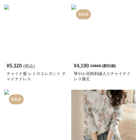
SALE
¥
5,320
¥
4,190
(税込)
¥
4660
(割引前)
チャイナ服 レトロエレガント チ
華やか花柄刺繍入りチャイナド
ャイナドレス
レス膝丈
SALE