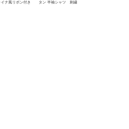
ャイナ風リボン付き
タン 半袖シャツ 刺繍
りチャイナカラーブラウ
ート丈ブラウス
入り
ス