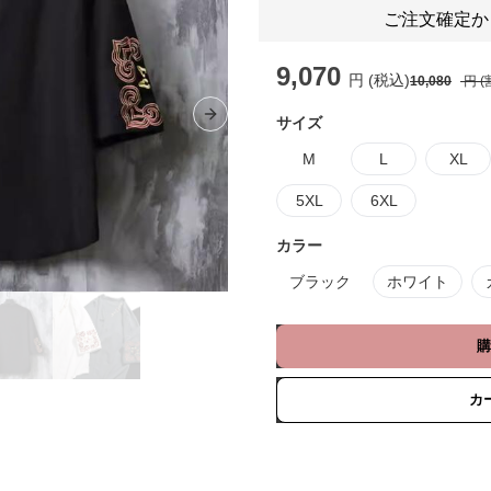
ご注文確定か
9,070
円 (税込)
10,080
円 (
サイズ
Next slide
M
L
XL
5XL
6XL
カラー
ブラック
ホワイト
購
カ