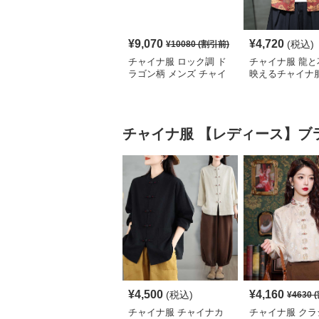
¥
9,070
¥
4,720
(税込)
¥
10080
(割引前)
チャイナ服 ロック調 ド
チャイナ服 龍と
ラゴン柄 メンズ チャイ
映えるチャイナ
ナ ルーズ シャツ
シャツ
チャイナ服
【レディース】ブ
¥
4,500
¥
4,160
(税込)
¥
4630
(
チャイナ服 チャイナカ
チャイナ服 クラ