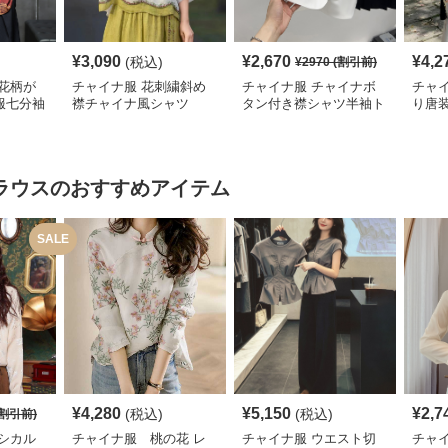
¥
3,090
¥
2,670
¥
4,2
(税込)
¥
2970
(割引前)
花柄が
チャイナ服 花刺繍斜め
チャイナ服 チャイナボ
チャ
服七分袖
襟チャイナ風シャツ
タン付き襟シャツ半袖ト
り唐
ップス
ラウス
のおすすめアイテム
SALE
¥
4,280
¥
5,150
¥
2,7
(税込)
(税込)
割引前)
シカル
チャイナ服 桃の花 レ
チャイナ服 ウエスト切
チャ