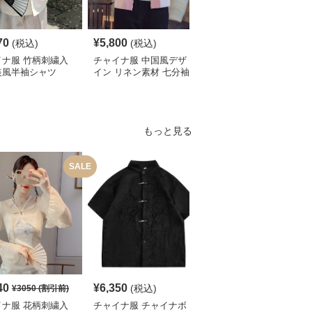
70
¥
5,800
¥
4,190
(税込)
(税込)
(税込)
イナ服 竹柄刺繍入
チャイナ服 中国風デザ
チャイナ服 伝統柄入り
装風半袖シャツ
イン リネン素材 七分袖
中国風半袖シャツ
シャツ
もっと見る
SALE
S
40
¥
6,350
¥
4,780
(税込)
¥
3050
(割引前)
¥
5320
(割引前)
イナ服 花柄刺繍入
チャイナ服 チャイナボ
チャイナ服 花柄刺繍入