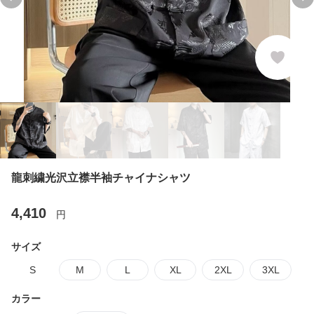
Previous slide
Ne
龍刺繍光沢立襟半袖チャイナシャツ
4,410
円
サイズ
S
M
L
XL
2XL
3XL
カラー