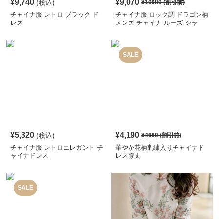
¥
9,740
¥
9,070
(税込)
¥
10080
(割引前)
チャイナ服 レトロ ブラック ド
チャイナ服 ロック調 ドラゴン柄
レス
メンズ チャイナ ルーズ シャ
ツ
SALE
¥
5,320
¥
4,190
(税込)
¥
4660
(割引前)
チャイナ服 レトロエレガント チ
華やか花柄刺繍入りチャイナド
ャイナドレス
レス膝丈
SALE