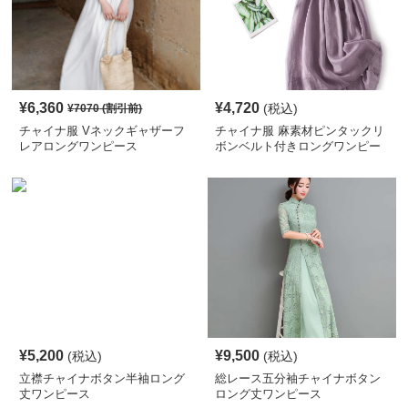
¥
6,360
¥
4,720
(税込)
¥
7070
(割引前)
チャイナ服 Vネックギャザーフ
チャイナ服 麻素材ピンタックリ
レアロングワンピース
ボンベルト付きロングワンピー
ス
¥
5,200
¥
9,500
(税込)
(税込)
立襟チャイナボタン半袖ロング
総レース五分袖チャイナボタン
丈ワンピース
ロング丈ワンピース