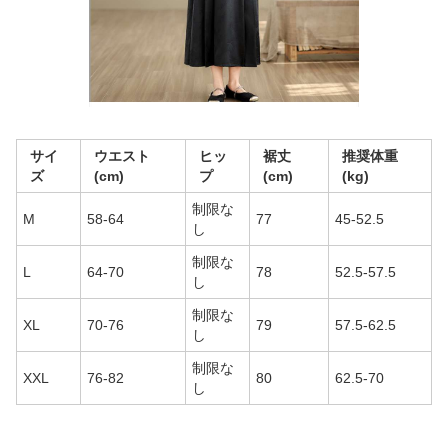
サイ
ウエスト
ヒッ
裾丈
推奨体重
ズ
(cm)
プ
(cm)
(kg)
制限な
M
58-64
77
45-52.5
し
制限な
L
64-70
78
52.5-57.5
し
制限な
XL
70-76
79
57.5-62.5
し
制限な
XXL
76-82
80
62.5-70
し