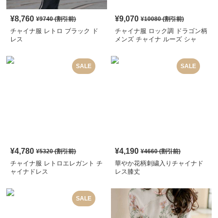
¥
8,760
¥
9,070
¥
9740
(割引前)
¥
10080
(割引前)
チャイナ服 レトロ ブラック ド
チャイナ服 ロック調 ドラゴン柄
レス
メンズ チャイナ ルーズ シャ
ツ
SALE
SALE
¥
4,780
¥
4,190
¥
5320
(割引前)
¥
4660
(割引前)
チャイナ服 レトロエレガント チ
華やか花柄刺繍入りチャイナド
ャイナドレス
レス膝丈
SALE