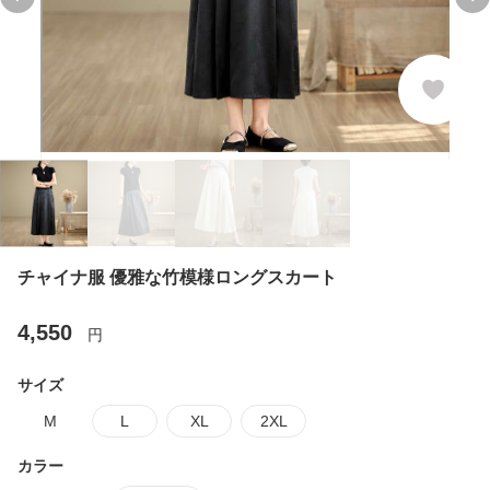
Previous slide
Ne
チャイナ服 優雅な竹模様ロングスカート
4,550
円
サイズ
M
L
XL
2XL
カラー