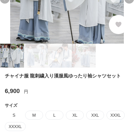
Previous slide
Ne
チャイナ服 龍刺繍入り漢服風ゆったり袖シャツセット
6,900
円
サイズ
S
M
L
XL
XXL
XXXL
XXXXL