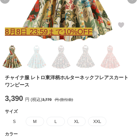
Previous slide
Ne
8
月
8
日 23:59まで10%OFF
チャイナ服 レトロ東洋柄ホルターネックフレアスカート
ワンピース
3,390
円 (税込)
3,770
円 (割引前)
サイズ
S
M
L
XL
XXL
カラー