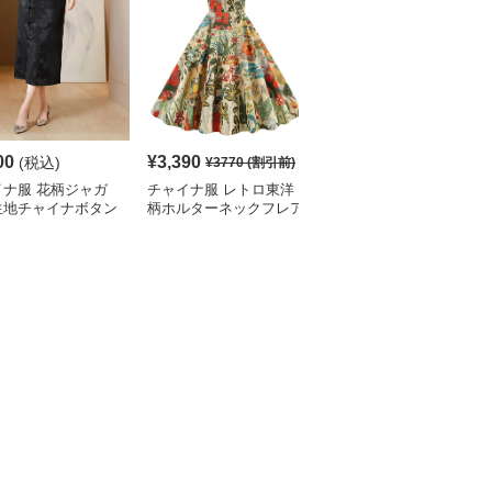
00
¥
3,390
¥
4,900
(税込)
(税込)
¥
3770
(割引前)
イナ服 花柄ジャガ
チャイナ服 レトロ東洋
チャイナ服 スリット入
生地チャイナボタン
柄ホルターネックフレア
りチャイナ風ロング丈ス
ィ丈スカート
スカートワンピース
カート