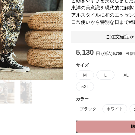
と動きやすさを実現しました
東洋の美意識を現代的に解釈
アルスタイルに和のエッセン
日常使いから特別な日まで幅
ご注文確定か
Next slide
5,130
円 (税込)
5,700
円 (
サイズ
M
L
XL
5XL
カラー
ブラック
ホワイト
購