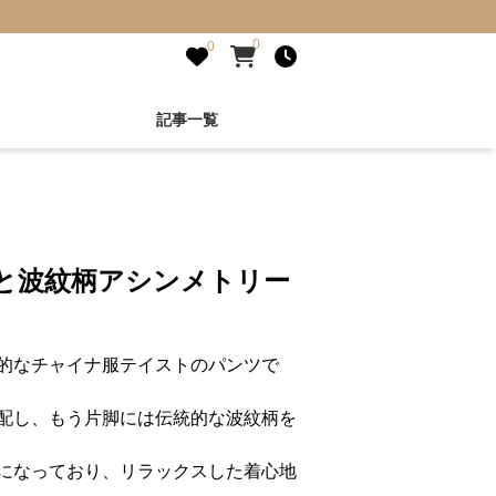
0
0
記事一覧
繍と波紋柄アシンメトリー
的なチャイナ服テイストのパンツで
配し、もう片脚には伝統的な波紋柄を
になっており、リラックスした着心地