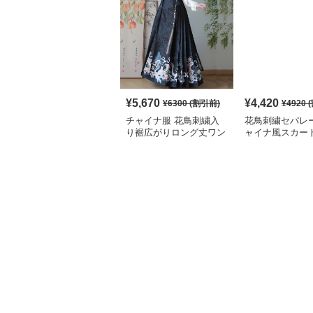
¥
5,670
¥
4,420
¥
6300
(割引前)
¥
4920
(
チャイナ服 花鳥刺繍入
花鳥刺繍セパレ
り裾広がりロング丈ワン
ャイナ風スカー
ピース