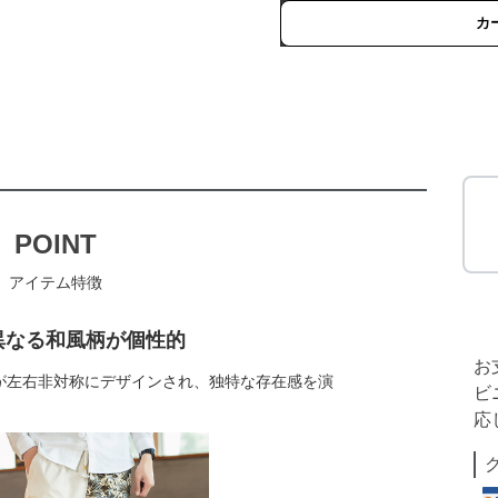
カ
POINT
アイテム特徴
異なる和風柄が個性的
お
が左右非対称にデザインされ、独特な存在感を演
ビ
応