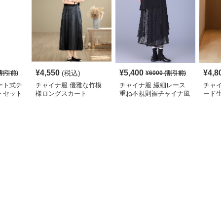
¥
4,550
¥
5,400
¥
4,8
(税込)
割引前)
¥
6000
(割引前)
ート式チ
チャイナ服 優雅な竹模
チャイナ服 繊細レース
チャ
トセット
様ロングスカート
重ね不規則裾チャイナ風
ード
ロングスカート
ミデ