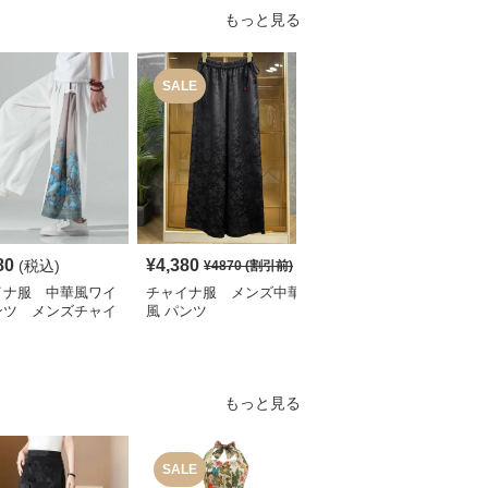
もっと見る
SALE
80
¥
4,380
¥
5,010
(税込)
(税込)
¥
4870
(割引前)
イナ服 中華風ワイ
チャイナ服 メンズ中華
チャイナ服 龍柄刺繍入
ンツ メンズチャイ
風 パンツ
りチャイナ風メンズサル
エルパンツ
もっと見る
SALE