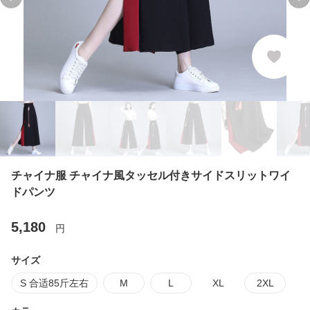
Previous slide
Ne
チャイナ服 チャイナ風タッセル付きサイドスリットワイ
ドパンツ
5,180
円
サイズ
S 合适85斤左右
M
L
XL
2XL