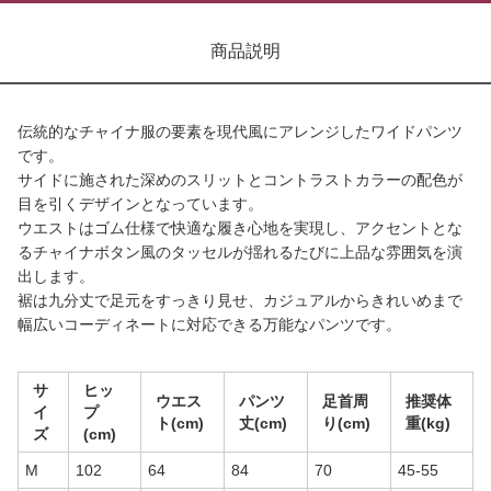
商品説明
伝統的なチャイナ服の要素を現代風にアレンジしたワイドパンツ
です。
サイドに施された深めのスリットとコントラストカラーの配色が
目を引くデザインとなっています。
ウエストはゴム仕様で快適な履き心地を実現し、アクセントとな
るチャイナボタン風のタッセルが揺れるたびに上品な雰囲気を演
出します。
裾は九分丈で足元をすっきり見せ、カジュアルからきれいめまで
幅広いコーディネートに対応できる万能なパンツです。
サ
ヒッ
ウエス
パンツ
足首周
推奨体
イ
プ
ト(cm)
丈(cm)
り(cm)
重(kg)
ズ
(cm)
M
102
64
84
70
45-55