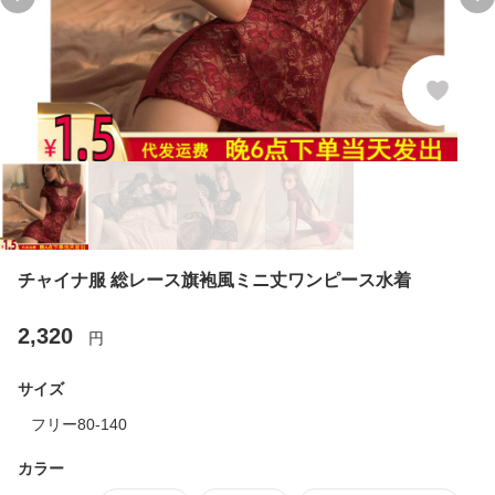
Previous slide
Ne
チャイナ服 総レース旗袍風ミニ丈ワンピース水着
2,320
円
サイズ
フリー80-140
カラー