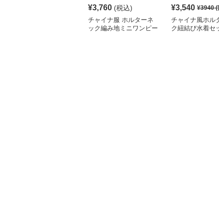
¥
3,760
¥
3,540
(税込)
¥
3940
(
チャイナ服 ホルターネ
チャイナ風ホル
ック編み地ミニワンピー
ク紐結び水着セ
ス水着