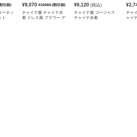
¥
9,070
¥
6,120
¥
2,7
(税込)
割引前)
¥
10080
(割引前)
ターネッ
チャイナ服 チャイナ水
チャイナ服 ゴージャス
チャ
ット
着 ドレス風 フラワー デ
チャイナ水着
ャイ
ザイン
水着