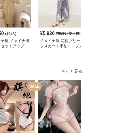
50
¥
5,920
¥
6,210
(税込)
¥
6580
(割引前)
¥
6900
(割引前)
イナ服 チャイナ風
チャイナ服 花柄プリー
チャイナ服 龍刺繍入り
ロセットアップ
ツスカート半袖トップス
漢服風ゆったり袖シャツ
セット
セット
もっと見る
SALE