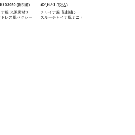
40
¥
2,670
¥
2,320
(税込)
(税込)
¥
3050
(割引前)
イナ服 光沢素材チ
チャイナ服 花刺繍シー
チャイナ服 総レース旗
ナドレス風セクシー
スルーチャイナ風ミニド
袍風ミニ丈ワンピース水
三点セット
レス水着
着