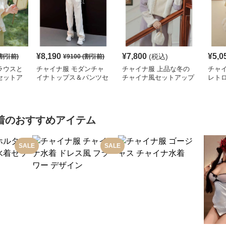
¥
8,190
¥
7,800
¥
5,0
(税込)
割引前)
¥
9100
(割引前)
ラウスと
チャイナ服 モダンチャ
チャイナ服 上品な冬の
チャ
セットア
イナトップス＆パンツセ
チャイナ風セットアップ
レト
ット
着
のおすすめアイテム
SALE
SALE