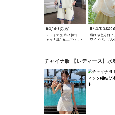
¥
4,140
¥
7,470
(税込)
¥
8300
(
チャイナ服 和柄切替チ
透け感七分袖ブ
ャイナ風半袖上下セット
ワイドパンツの
アップ
ップ
チャイナ服
【レディース】水