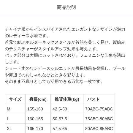
商品説明
チャイナ服からインスパイアされたエレガントなデザインが魅力
のレディース水着です。
首元で結ぶホルターネックスタイルが首筋を美しく見せ、縦編み
のテクスチャーがスタイルアップ効果を与えます。
バック部分は大胆にカットされており、フェミニンな印象を演出
します。
ショート丈のワンピースシルエットが脚長効果を発揮し、プール
や海辺でのおしゃれなひとときを彩ります。
そのまま羽織りとしても活用できる万能な一枚です。
サイズ
身長(cm)
推奨体重(kg)
バスト
M
155-160
42.5-50
70ABC-75ABC
L
160-165
50-57.5
75ABC-80ABC
XL
165-170
57.5-65
80ABC-85ABC