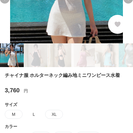
Previous slide
Ne
チャイナ服 ホルターネック編み地ミニワンピース水着
3,760
円
サイズ
M
L
XL
カラー