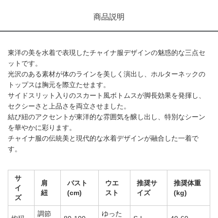
商品説明
東洋の美を水着で表現したチャイナ服デザインの魅惑的な三点セ
ットです。
光沢のある素材が体のラインを美しく演出し、ホルターネックの
トップスは胸元を際立たせます。
サイドスリット入りのスカート風ボトムスが脚長効果を発揮し、
セクシーさと上品さを両立させました。
結び紐のアクセントが東洋的な雰囲気を醸し出し、特別なシーン
を華やかに彩ります。
チャイナ服の伝統美と現代的な水着デザインが融合した一着で
す。
サ
肩
バスト
ウエ
推奨サ
推奨体重
イ
紐
(cm)
スト
イズ
(kg)
ズ
調節
ゆった