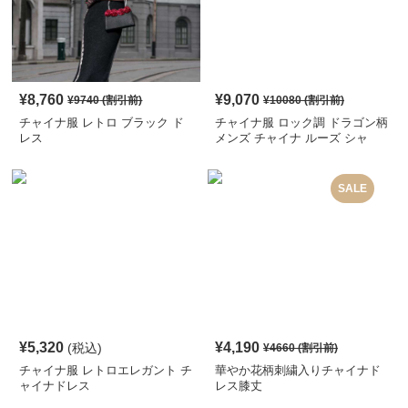
¥
8,760
¥
9,070
¥
9740
(割引前)
¥
10080
(割引前)
チャイナ服 レトロ ブラック ド
チャイナ服 ロック調 ドラゴン柄
レス
メンズ チャイナ ルーズ シャ
ツ
SALE
¥
5,320
¥
4,190
(税込)
¥
4660
(割引前)
チャイナ服 レトロエレガント チ
華やか花柄刺繍入りチャイナド
ャイナドレス
レス膝丈