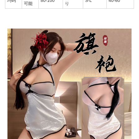
均码
80-100
S-L
40-60
可能
り
商品画像