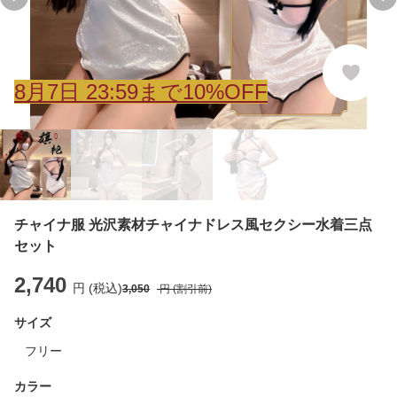
Previous slide
Ne
8
月
7
日 23:59まで10%OFF
チャイナ服 光沢素材チャイナドレス風セクシー水着三点
セット
2,740
円 (税込)
3,050
円 (割引前)
サイズ
フリー
カラー