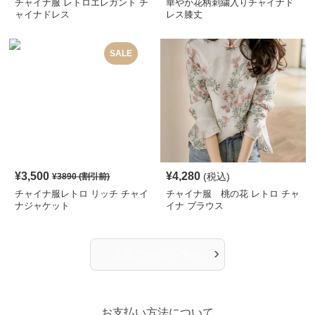
チャイナ服 レトロエレガント チ
華やか花柄刺繍入りチャイナド
ャイナドレス
レス膝丈
SALE
¥
3,500
¥
4,280
(税込)
¥
3890
(割引前)
チャイナ服レトロ リッチ チャイ
チャイナ服 桃の花 レトロ チャ
ナジャケット
イナ ブラウス
›
人気アイテム一覧へ
お支払い方法について