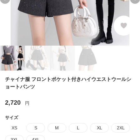
Previous slide
Ne
チャイナ服 フロントポケット付きハイウエストウールシ
ョートパンツ
2,720
円
サイズ
XS
S
M
L
XL
2XL
3XL
4XL