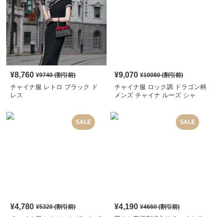
¥
8,760
¥
9,070
¥
9740
(割引前)
¥
10080
(割引前)
チャイナ服 レトロ ブラック ド
チャイナ服 ロック調 ドラゴン柄
レス
メンズ チャイナ ルーズ シャ
ツ
SALE
SALE
¥
4,780
¥
4,190
¥
5320
(割引前)
¥
4660
(割引前)