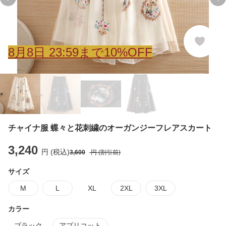
Previous slide
Ne
8
月
8
日 23:59まで10%OFF
チャイナ服 蝶々と花刺繍のオーガンジーフレアスカート
3,240
円 (税込)
3,600
円 (割引前)
サイズ
M
L
XL
2XL
3XL
カラー
ブラック
アプリコット