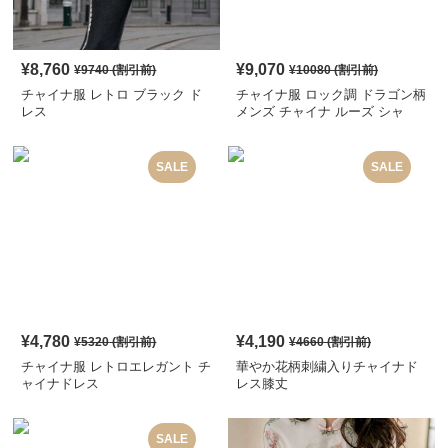
¥
8,760
¥
9,070
¥
9740
(割引前)
¥
10080
(割引前)
チャイナ服 レトロ ブラック ド
チャイナ服 ロック調 ドラゴン柄
レス
メンズ チャイナ ルーズ シャ
ツ
SALE
SALE
¥
4,780
¥
4,190
¥
5320
(割引前)
¥
4660
(割引前)
チャイナ服 レトロエレガント チ
華やか花柄刺繍入りチャイナド
ャイナドレス
レス膝丈
SALE