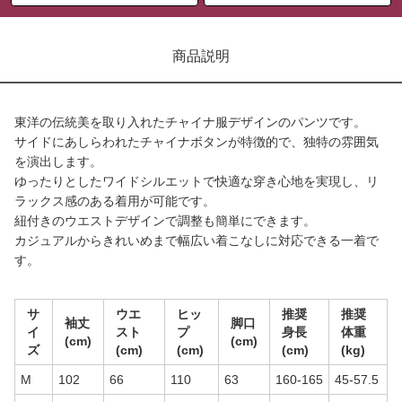
商品説明
東洋の伝統美を取り入れたチャイナ服デザインのパンツです。
サイドにあしらわれたチャイナボタンが特徴的で、独特の雰囲気
を演出します。
ゆったりとしたワイドシルエットで快適な穿き心地を実現し、リ
ラックス感のある着用が可能です。
紐付きのウエストデザインで調整も簡単にできます。
カジュアルからきれいめまで幅広い着こなしに対応できる一着で
す。
サ
ウエ
ヒッ
推奨
推奨
袖丈
脚口
イ
スト
プ
身長
体重
(cm)
(cm)
ズ
(cm)
(cm)
(cm)
(kg)
M
102
66
110
63
160-165
45-57.5