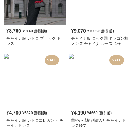
¥
8,760
¥
9,070
¥
9740
(割引前)
¥
10080
(割引前)
チャイナ服 レトロ ブラック ド
チャイナ服 ロック調 ドラゴン柄
レス
メンズ チャイナ ルーズ シャ
ツ
SALE
SALE
¥
4,780
¥
4,190
¥
5320
(割引前)
¥
4660
(割引前)
チャイナ服 レトロエレガント チ
華やか花柄刺繍入りチャイナド
ャイナドレス
レス膝丈