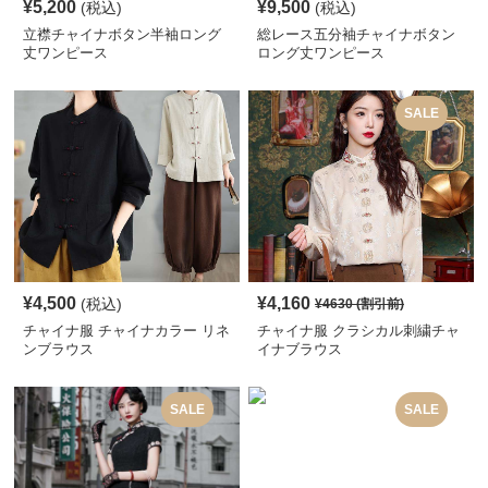
¥
5,200
¥
9,500
(税込)
(税込)
立襟チャイナボタン半袖ロング
総レース五分袖チャイナボタン
丈ワンピース
ロング丈ワンピース
SALE
¥
4,500
¥
4,160
(税込)
¥
4630
(割引前)
チャイナ服 チャイナカラー リネ
チャイナ服 クラシカル刺繍チャ
ンブラウス
イナブラウス
SALE
SALE