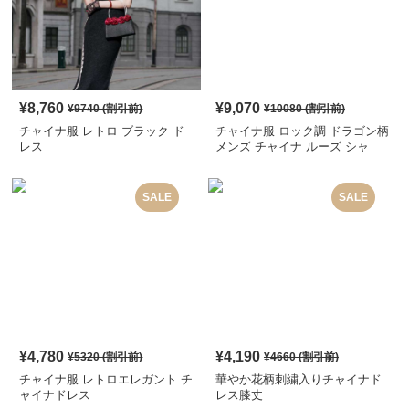
¥
8,760
¥
9,070
¥
9740
(割引前)
¥
10080
(割引前)
チャイナ服 レトロ ブラック ド
チャイナ服 ロック調 ドラゴン柄
レス
メンズ チャイナ ルーズ シャ
ツ
SALE
SALE
¥
4,780
¥
4,190
¥
5320
(割引前)
¥
4660
(割引前)
チャイナ服 レトロエレガント チ
華やか花柄刺繍入りチャイナド
ャイナドレス
レス膝丈