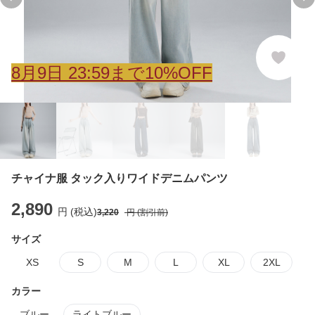
Previous slide
Ne
8
月
9
日 23:59まで10%OFF
チャイナ服 タック入りワイドデニムパンツ
2,890
円 (税込)
3,220
円 (割引前)
サイズ
XS
S
M
L
XL
2XL
カラー
ブルー
ライトブルー