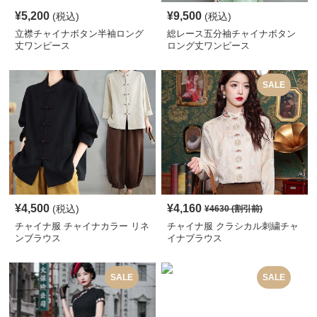
¥
5,200
¥
9,500
(税込)
(税込)
立襟チャイナボタン半袖ロング
総レース五分袖チャイナボタン
丈ワンピース
ロング丈ワンピース
SALE
¥
4,500
¥
4,160
(税込)
¥
4630
(割引前)
チャイナ服 チャイナカラー リネ
チャイナ服 クラシカル刺繍チャ
ンブラウス
イナブラウス
SALE
SALE