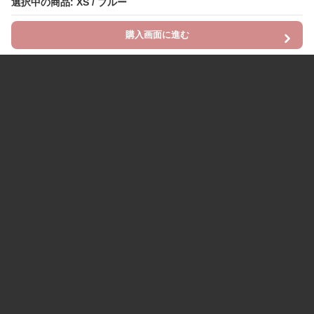
選択中の商品: XS / ブルー
購入画面に進む
Chinii
について
利用規約
プライバシー