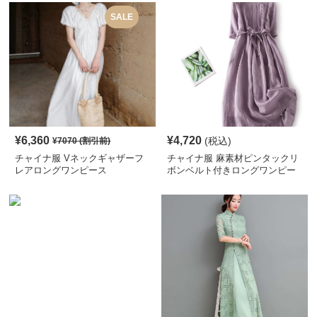
SALE
¥
6,360
¥
4,720
(税込)
¥
7070
(割引前)
チャイナ服 Vネックギャザーフ
チャイナ服 麻素材ピンタックリ
レアロングワンピース
ボンベルト付きロングワンピー
ス