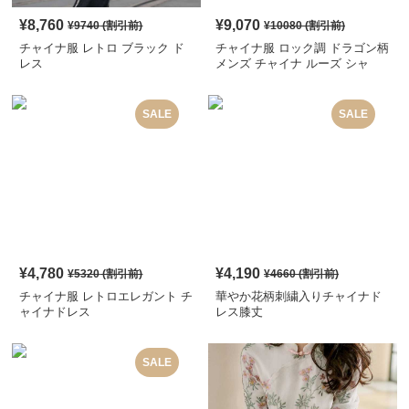
¥
8,760
¥
9,070
¥
9740
(割引前)
¥
10080
(割引前)
チャイナ服 レトロ ブラック ド
チャイナ服 ロック調 ドラゴン柄
レス
メンズ チャイナ ルーズ シャ
ツ
SALE
SALE
¥
4,780
¥
4,190
¥
5320
(割引前)
¥
4660
(割引前)
チャイナ服 レトロエレガント チ
華やか花柄刺繍入りチャイナド
ャイナドレス
レス膝丈
SALE