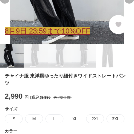
Previous slide
Ne
8
月
9
日 23:59まで10%OFF
チャイナ服 東洋風ゆったり紐付きワイドストレートパン
ツ
2,990
円 (税込)
3,330
円 (割引前)
サイズ
S
M
L
XL
2XL
3XL
カラー