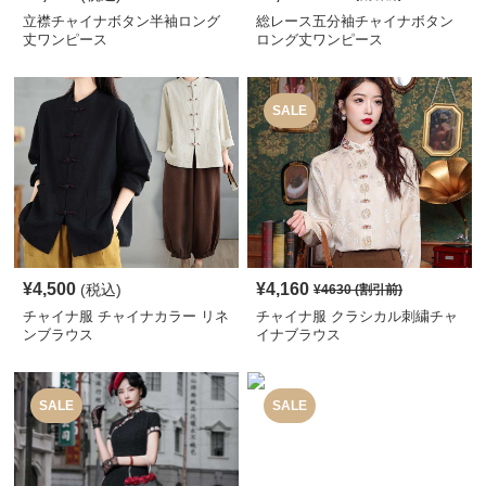
立襟チャイナボタン半袖ロング
総レース五分袖チャイナボタン
丈ワンピース
ロング丈ワンピース
SALE
¥
4,500
¥
4,160
(税込)
¥
4630
(割引前)
チャイナ服 チャイナカラー リネ
チャイナ服 クラシカル刺繍チャ
ンブラウス
イナブラウス
SALE
SALE