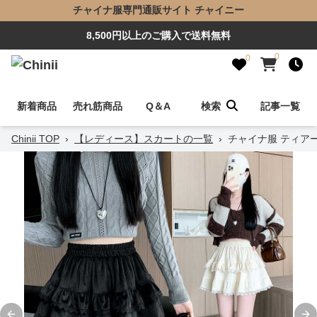
チャイナ服専門通販サイト チャイニー
8,500円以上のご購入で送料無料
0
0
新着商品
売れ筋商品
Q＆A
検索
記事一覧
Chinii TOP
›
【レディース】スカートの一覧
›
チャイナ服 ティア