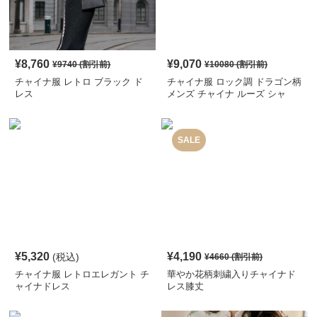
¥
8,760
¥
9,070
¥
9740
(割引前)
¥
10080
(割引前)
チャイナ服 レトロ ブラック ド
チャイナ服 ロック調 ドラゴン柄
レス
メンズ チャイナ ルーズ シャ
ツ
SALE
¥
5,320
¥
4,190
(税込)
¥
4660
(割引前)
チャイナ服 レトロエレガント チ
華やか花柄刺繍入りチャイナド
ャイナドレス
レス膝丈