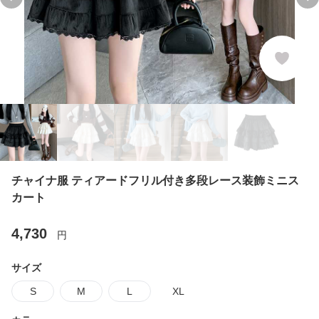
Previous slide
Ne
チャイナ服 ティアードフリル付き多段レース装飾ミニス
カート
4,730
円
サイズ
S
M
L
XL