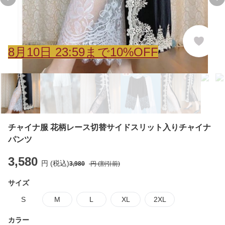
Previous slide
Ne
8
月
10
日 23:59まで10%OFF
チャイナ服 花柄レース切替サイドスリット入りチャイナ
パンツ
3,580
円 (税込)
3,980
円 (割引前)
サイズ
S
M
L
XL
2XL
カラー