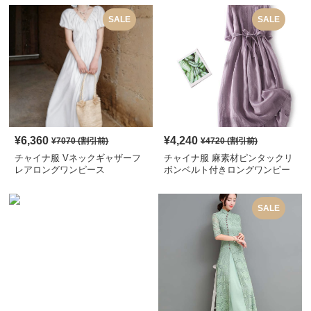
SALE
SALE
¥
6,360
¥
4,240
¥
7070
(割引前)
¥
4720
(割引前)
チャイナ服 Vネックギャザーフ
チャイナ服 麻素材ピンタックリ
レアロングワンピース
ボンベルト付きロングワンピー
ス
SALE