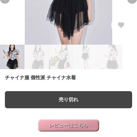
Previous slide
Ne
チャイナ服 個性派 チャイナ水着
売り切れ
レビューはこちら