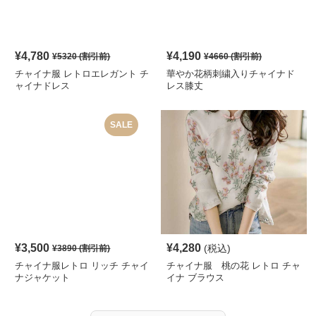
¥
4,780
¥
4,190
¥
5320
(割引前)
¥
4660
(割引前)
チャイナ服 レトロエレガント チ
華やか花柄刺繍入りチャイナド
ャイナドレス
レス膝丈
SALE
¥
3,500
¥
4,280
(税込)
¥
3890
(割引前)
チャイナ服レトロ リッチ チャイ
チャイナ服 桃の花 レトロ チャ
ナジャケット
イナ ブラウス