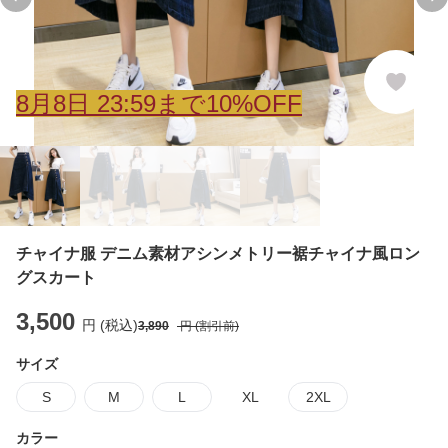
Previous slide
Ne
8
月
8
日 23:59まで10%OFF
チャイナ服 デニム素材アシンメトリー裾チャイナ風ロン
グスカート
3,500
円 (税込)
3,890
円 (割引前)
サイズ
S
M
L
XL
2XL
カラー