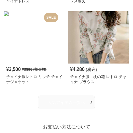
ャイナドレス
レス膝丈
SALE
¥
3,500
¥
4,280
(税込)
¥
3890
(割引前)
チャイナ服レトロ リッチ チャイ
チャイナ服 桃の花 レトロ チャ
ナジャケット
イナ ブラウス
›
人気アイテム一覧へ
お支払い方法について