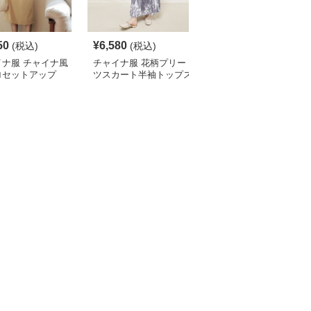
50
¥
6,580
¥
6,210
(税込)
(税込)
¥
6900
(割引前)
イナ服 チャイナ風
チャイナ服 花柄プリー
チャイナ服 龍刺繍入り
ロセットアップ
ツスカート半袖トップス
漢服風ゆったり袖シャツ
セット
セット