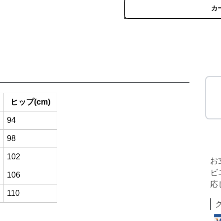
カ
ヒップ(cm)
94
98
102
お
ビ
106
応
110