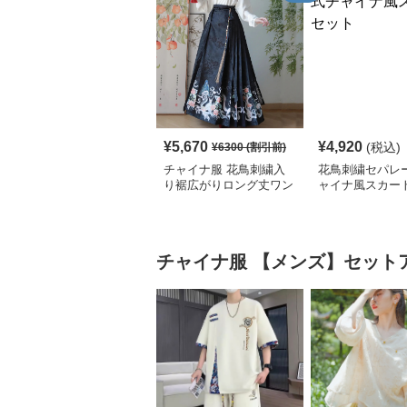
¥
5,670
¥
4,920
(税込)
¥
6300
(割引前)
チャイナ服 花鳥刺繍入
花鳥刺繍セパレ
り裾広がりロング丈ワン
ャイナ風スカー
ピース
チャイナ服
【メンズ】セット