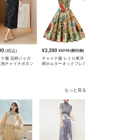
00
¥
3,390
¥
4,410
(税込)
¥
3770
(割引前)
¥
4900
(割引前)
イナ服 花柄ジャガ
チャイナ服 レトロ東洋
チャイナ服 スリット入
生地チャイナボタン
柄ホルターネックフレア
りチャイナ風ロング丈ス
ィ丈スカート
スカートワンピース
カート
もっと見る
S