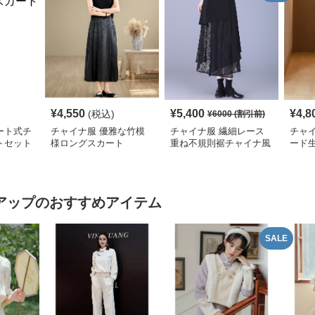
¥
4,550
¥
5,400
¥
4,8
(税込)
¥
6000
(割引前)
ート式チ
チャイナ服 優雅な竹模
チャイナ服 繊細レース
チャ
トセット
様ロングスカート
重ね不規則裾チャイナ風
ード
ロングスカート
ミデ
アップ
のおすすめアイテム
SALE