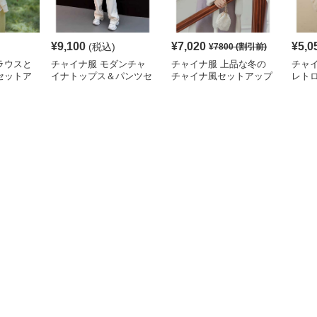
¥
9,100
¥
7,020
¥
5,0
(税込)
¥
7800
(割引前)
ラウスと
チャイナ服 モダンチャ
チャイナ服 上品な冬の
チャ
セットア
イナトップス＆パンツセ
チャイナ風セットアップ
レト
ット