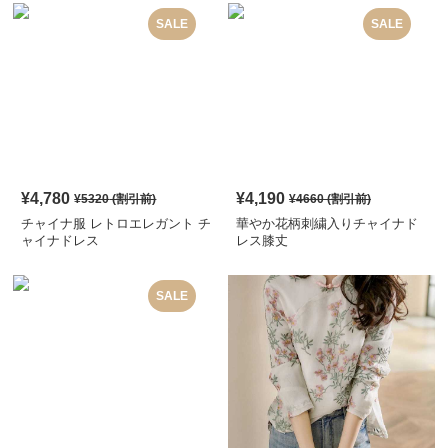
SALE
SALE
¥
4,780
¥
4,190
¥
5320
(割引前)
¥
4660
(割引前)
チャイナ服 レトロエレガント チ
華やか花柄刺繍入りチャイナド
ャイナドレス
レス膝丈
SALE