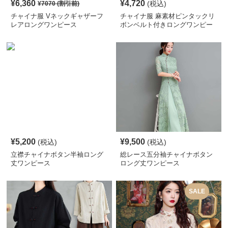
¥
6,360
¥
4,720
(税込)
¥
7070
(割引前)
チャイナ服 Vネックギャザーフ
チャイナ服 麻素材ピンタックリ
レアロングワンピース
ボンベルト付きロングワンピー
ス
¥
5,200
¥
9,500
(税込)
(税込)
立襟チャイナボタン半袖ロング
総レース五分袖チャイナボタン
丈ワンピース
ロング丈ワンピース
SALE