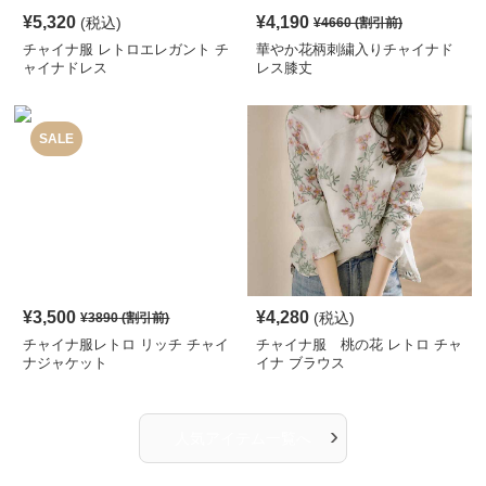
¥
5,320
¥
4,190
(税込)
¥
4660
(割引前)
チャイナ服 レトロエレガント チ
華やか花柄刺繍入りチャイナド
ャイナドレス
レス膝丈
SALE
¥
3,500
¥
4,280
(税込)
¥
3890
(割引前)
チャイナ服レトロ リッチ チャイ
チャイナ服 桃の花 レトロ チャ
ナジャケット
イナ ブラウス
›
人気アイテム一覧へ