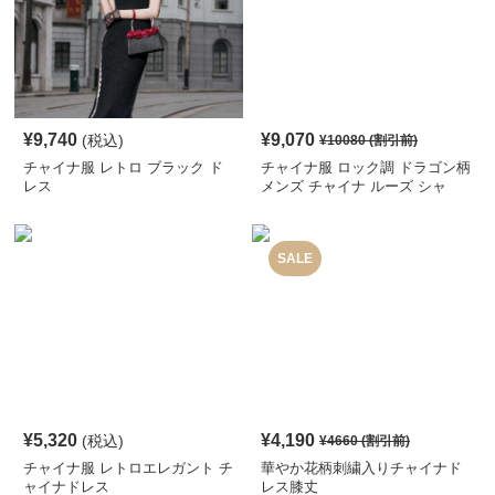
¥
9,740
¥
9,070
(税込)
¥
10080
(割引前)
チャイナ服 レトロ ブラック ド
チャイナ服 ロック調 ドラゴン柄
レス
メンズ チャイナ ルーズ シャ
ツ
SALE
¥
5,320
¥
4,190
(税込)
¥
4660
(割引前)
チャイナ服 レトロエレガント チ
華やか花柄刺繍入りチャイナド
ャイナドレス
レス膝丈