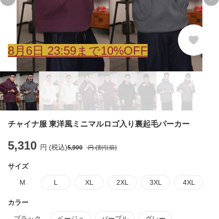
Previous slide
Ne
8
月
6
日 23:59まで10%OFF
チャイナ服 東洋風ミニマルロゴ入り裏起毛パーカー
5,310
円 (税込)
5,900
円 (割引前)
サイズ
M
L
XL
2XL
3XL
4XL
カラー
ブラック
ベージュ
パープル
グレー