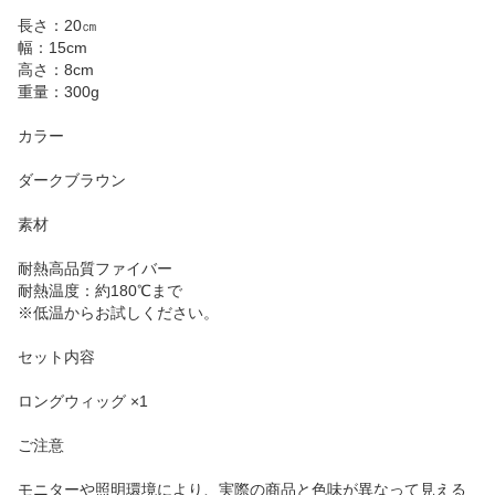
長さ：20㎝
幅：15cm
高さ：8cm
重量：300g
カラー
ダークブラウン
素材
耐熱高品質ファイバー
耐熱温度：約180℃まで
※低温からお試しください。
セット内容
ロングウィッグ ×1
ご注意
モニターや照明環境により、実際の商品と色味が異なって見える