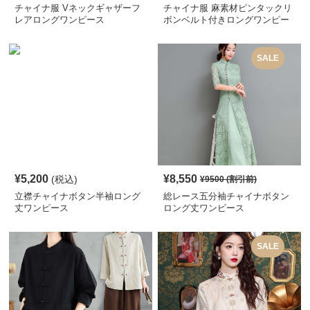
チャイナ服 Vネックギャザーフ
チャイナ服 麻素材ピンタックリ
レアロングワンピース
ボンベルト付きロングワンピー
ス
SALE
¥
5,200
¥
8,550
(税込)
¥
9500
(割引前)
立襟チャイナボタン半袖ロング
総レース五分袖チャイナボタン
丈ワンピース
ロング丈ワンピース
SALE