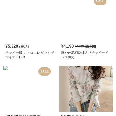
SALE
¥
5,320
¥
4,190
(税込)
¥
4660
(割引前)
チャイナ服 レトロエレガント チ
華やか花柄刺繍入りチャイナド
ャイナドレス
レス膝丈
SALE