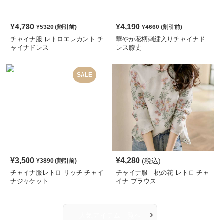
¥
4,780
¥
4,190
¥
5320
(割引前)
¥
4660
(割引前)
チャイナ服 レトロエレガント チ
華やか花柄刺繍入りチャイナド
ャイナドレス
レス膝丈
SALE
¥
3,500
¥
4,280
(税込)
¥
3890
(割引前)
チャイナ服レトロ リッチ チャイ
チャイナ服 桃の花 レトロ チャ
ナジャケット
イナ ブラウス
›
人気アイテム一覧へ