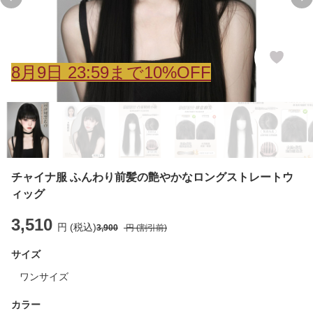
Previous slide
Ne
8
月
9
日 23:59まで10%OFF
チャイナ服 ふんわり前髪の艶やかなロングストレートウ
ィッグ
3,510
円 (税込)
3,900
円 (割引前)
サイズ
ワンサイズ
カラー