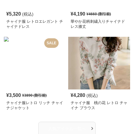
¥
5,320
¥
4,190
(税込)
¥
4660
(割引前)
チャイナ服 レトロエレガント チ
華やか花柄刺繍入りチャイナド
ャイナドレス
レス膝丈
SALE
¥
3,500
¥
4,280
(税込)
¥
3890
(割引前)
チャイナ服レトロ リッチ チャイ
チャイナ服 桃の花 レトロ チャ
ナジャケット
イナ ブラウス
›
人気アイテム一覧へ