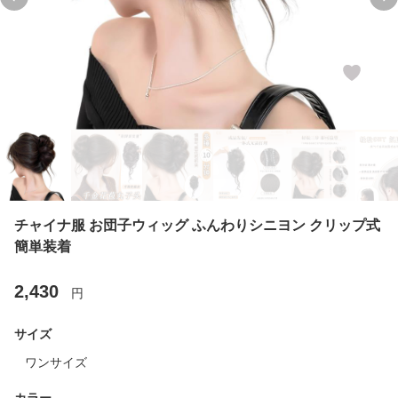
Previous slide
Ne
チャイナ服 お団子ウィッグ ふんわりシニヨン クリップ式
簡単装着
2,430
円
サイズ
ワンサイズ