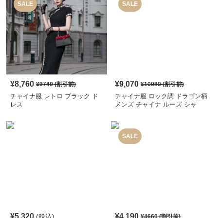
SALE
SALE
¥
8,760
¥
9,070
¥
9740
(割引前)
¥
10080
(割引前)
チャイナ服 レトロ ブラック ド
チャイナ服 ロック調 ドラゴン柄
レス
メンズ チャイナ ルーズ シャ
ツ
SALE
¥
5,320
¥
4,190
(税込)
¥
4660
(割引前)