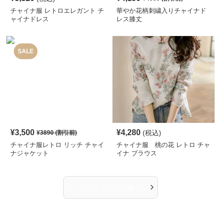
チャイナ服 レトロエレガント チ
華やか花柄刺繍入りチャイナド
ャイナドレス
レス膝丈
SALE
¥
3,500
¥
4,280
(税込)
¥
3890
(割引前)
チャイナ服レトロ リッチ チャイ
チャイナ服 桃の花 レトロ チャ
ナジャケット
イナ ブラウス
›
人気アイテム一覧へ