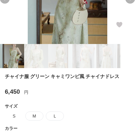
Previous slide
Ne
チャイナ服 グリーン キャミワンピ風 チャイナドレス
6,450
円
サイズ
S
M
L
カラー