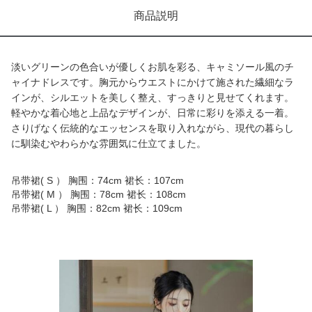
商品説明
淡いグリーンの色合いが優しくお肌を彩る、キャミソール風のチ
ャイナドレスです。胸元からウエストにかけて施された繊細なラ
インが、シルエットを美しく整え、すっきりと見せてくれます。
軽やかな着心地と上品なデザインが、日常に彩りを添える一着。
さりげなく伝統的なエッセンスを取り入れながら、現代の暮らし
に馴染むやわらかな雰囲気に仕立てました。
吊带裙( S ） 胸围：74cm 裙长：107cm
吊带裙( M ） 胸围：78cm 裙长：108cm
吊带裙( L ） 胸围：82cm 裙长：109cm
商品画像