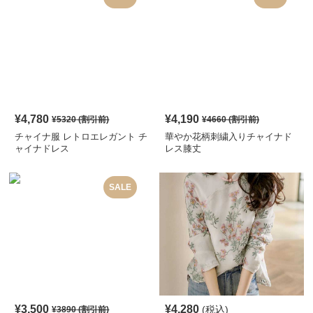
¥
4,780
¥
4,190
¥
5320
(割引前)
¥
4660
(割引前)
チャイナ服 レトロエレガント チ
華やか花柄刺繍入りチャイナド
ャイナドレス
レス膝丈
SALE
¥
3,500
¥
4,280
(税込)
¥
3890
(割引前)