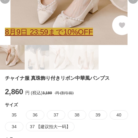
Previous slide
Ne
8
月
9
日 23:59まで10%OFF
チャイナ服 真珠飾り付きリボン中華風パンプス
2,860
円 (税込)
3,180
円 (割引前)
サイズ
35
36
37
38
39
40
34
37 【建议拍大一码】