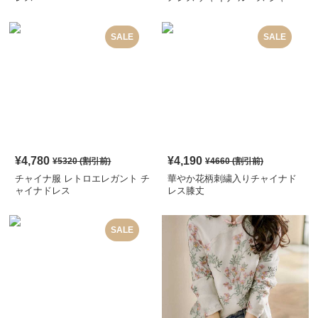
ツ
SALE
SALE
¥
4,780
¥
4,190
¥
5320
(割引前)
¥
4660
(割引前)
チャイナ服 レトロエレガント チ
華やか花柄刺繍入りチャイナド
ャイナドレス
レス膝丈
SALE