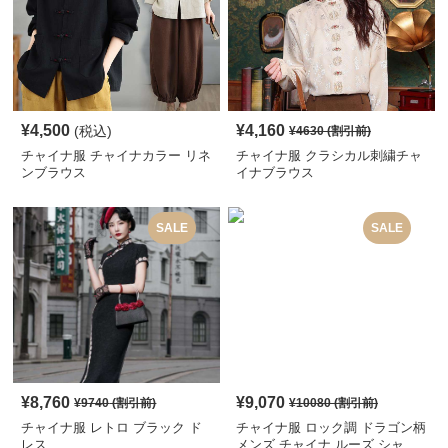
¥
4,500
¥
4,160
(税込)
¥
4630
(割引前)
チャイナ服 チャイナカラー リネ
チャイナ服 クラシカル刺繍チャ
ンブラウス
イナブラウス
SALE
SALE
¥
8,760
¥
9,070
¥
9740
(割引前)
¥
10080
(割引前)
チャイナ服 レトロ ブラック ド
チャイナ服 ロック調 ドラゴン柄
レス
メンズ チャイナ ルーズ シャ