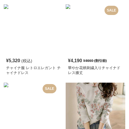
SALE
¥
5,320
¥
4,190
(税込)
¥
4660
(割引前)
チャイナ服 レトロエレガント チ
華やか花柄刺繍入りチャイナド
ャイナドレス
レス膝丈
SALE