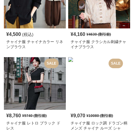
¥
4,500
¥
4,160
(税込)
¥
4630
(割引前)
チャイナ服 チャイナカラー リネ
チャイナ服 クラシカル刺繍チャ
ンブラウス
イナブラウス
SALE
SALE
¥
8,760
¥
9,070
¥
9740
(割引前)
¥
10080
(割引前)
チャイナ服 レトロ ブラック ド
チャイナ服 ロック調 ドラゴン柄
レス
メンズ チャイナ ルーズ シャ
ツ