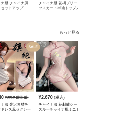
イナ服 チャイナ風
チャイナ服 花柄プリー
チャイナ服 龍刺繍入り
ロセットアップ
ツスカート半袖トップス
漢服風ゆったり袖シャツ
セット
セット
もっと見る
SALE
S
40
¥
2,670
¥
2,080
(税込)
¥
3050
(割引前)
¥
2320
(割引前)
イナ服 光沢素材チ
チャイナ服 花刺繍シー
チャイナ服 総レース旗
ナドレス風セクシー
スルーチャイナ風ミニド
袍風ミニ丈ワンピース水
三点セット
レス水着
着