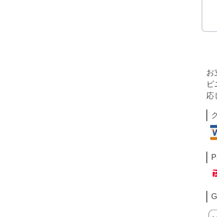
お
ビ
応
P
G