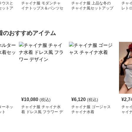
ラウスと
チャイナ服 モダンチャ
チャイナ服 上品な冬の
チャ
セットア
イナトップス＆パンツセ
チャイナ風セットアップ
レト
ット
着
のおすすめアイテム
¥
10,080
¥
6,120
¥
2,7
(税込)
(税込)
ターネッ
チャイナ服 チャイナ水
チャイナ服 ゴージャス
チャ
ット
着 ドレス風 フラワー デ
チャイナ水着
ャイ
ザイン
水着