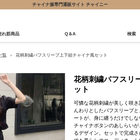
チャイナ服専門通販サイト チャイニー
売れ筋商品
Q＆A
検索
一覧
›
花柄刺繍パフスリーブ上下組チャイナ風セット
花柄刺繍パフスリ
ット
可憐な花柄刺繍が美しく咲き
んわりとしたパフスリーブと
ートが、身に纏うだけでしな
チャイナボタンのあしらいが
るデザイン。セットで完成さ