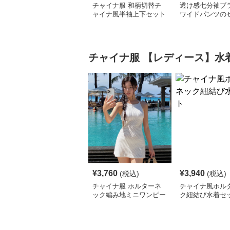
チャイナ服 和柄切替チ
透け感七分袖ブ
ャイナ風半袖上下セット
ワイドパンツの
アップ
ップ
チャイナ服
【レディース】水
¥
3,760
¥
3,940
(税込)
(税込)
チャイナ服 ホルターネ
チャイナ風ホル
ック編み地ミニワンピー
ク紐結び水着セ
ス水着