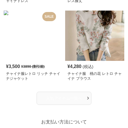
ャイナドレス
レス膝丈
SALE
¥
3,500
¥
4,280
(税込)
¥
3890
(割引前)
チャイナ服レトロ リッチ チャイ
チャイナ服 桃の花 レトロ チャ
ナジャケット
イナ ブラウス
›
人気アイテム一覧へ
お支払い方法について