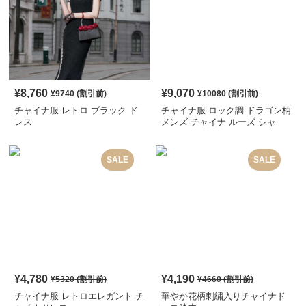
¥
8,760
¥
9,070
¥
9740
(割引前)
¥
10080
(割引前)
チャイナ服 レトロ ブラック ド
チャイナ服 ロック調 ドラゴン柄
レス
メンズ チャイナ ルーズ シャ
ツ
SALE
SALE
¥
4,780
¥
4,190
¥
5320
(割引前)
¥
4660
(割引前)
チャイナ服 レトロエレガント チ
華やか花柄刺繍入りチャイナド