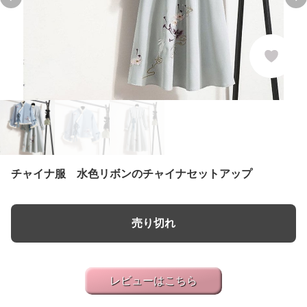
Previous slide
Ne
チャイナ服 水色リボンのチャイナセットアップ
売り切れ
レビューはこちら