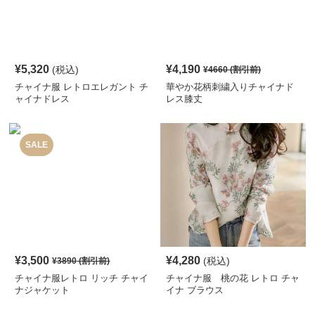
¥
5,320
¥
4,190
(税込)
¥
4660
(割引前)
チャイナ服 レトロエレガント チ
華やか花柄刺繍入りチャイナド
ャイナドレス
レス膝丈
SALE
¥
3,500
¥
4,280
(税込)
¥
3890
(割引前)
チャイナ服レトロ リッチ チャイ
チャイナ服 桃の花 レトロ チャ
ナジャケット
イナ ブラウス