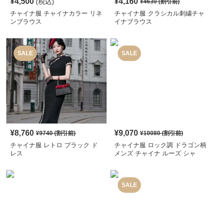
¥
4,500
¥
4,160
(税込)
¥
4630
(割引前)
チャイナ服 チャイナカラー リネ
チャイナ服 クラシカル刺繍チャ
ンブラウス
イナブラウス
SALE
SALE
¥
8,760
¥
9,070
¥
9740
(割引前)
¥
10080
(割引前)
チャイナ服 レトロ ブラック ド
チャイナ服 ロック調 ドラゴン柄
レス
メンズ チャイナ ルーズ シャ
ツ
SALE