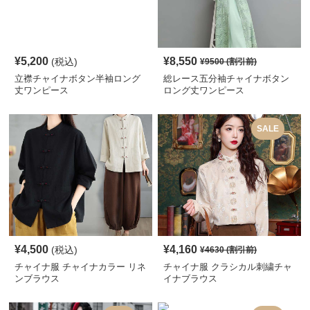
¥
5,200
¥
8,550
(税込)
¥
9500
(割引前)
立襟チャイナボタン半袖ロング
総レース五分袖チャイナボタン
丈ワンピース
ロング丈ワンピース
SALE
¥
4,500
¥
4,160
(税込)
¥
4630
(割引前)
チャイナ服 チャイナカラー リネ
チャイナ服 クラシカル刺繍チャ
ンブラウス
イナブラウス