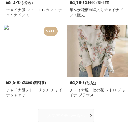
¥
5,320
¥
4,190
(税込)
¥
4660
(割引前)
チャイナ服 レトロエレガント チ
華やか花柄刺繍入りチャイナド
ャイナドレス
レス膝丈
SALE
¥
3,500
¥
4,280
(税込)
¥
3890
(割引前)
チャイナ服レトロ リッチ チャイ
チャイナ服 桃の花 レトロ チャ
ナジャケット
イナ ブラウス
›
人気アイテム一覧へ