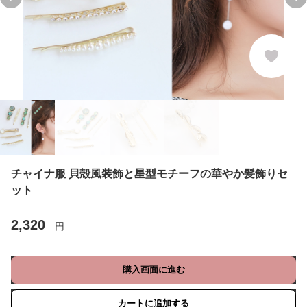
Previous slide
Ne
チャイナ服 貝殻風装飾と星型モチーフの華やか髪飾りセ
ット
2,320
円
購入画面に進む
カートに追加する