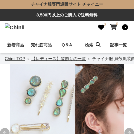
チャイナ服専門通販サイト チャイニー
8,500円以上のご購入で送料無料
0
0
新着商品
売れ筋商品
Q＆A
検索
記事一覧
Chinii TOP
›
【レディース】髪飾りの一覧
›
チャイナ服 貝殻風装