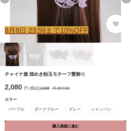
Previous slide
Ne
8
月
8
日 23:59まで10%OFF
チャイナ服 煌めき飴玉モチーフ髪飾り
2,080
円 (税込)
2,320
円 (割引前)
カラー
パープル
ダークブルー
グレー
シャンパン
購入画面に進む