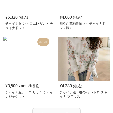
¥
5,320
¥
4,660
(税込)
(税込)
チャイナ服 レトロエレガント チ
華やか花柄刺繍入りチャイナド
ャイナドレス
レス膝丈
SALE
¥
3,500
¥
4,280
(税込)
¥
3890
(割引前)
チャイナ服レトロ リッチ チャイ
チャイナ服 桃の花 レトロ チャ
ナジャケット
イナ ブラウス