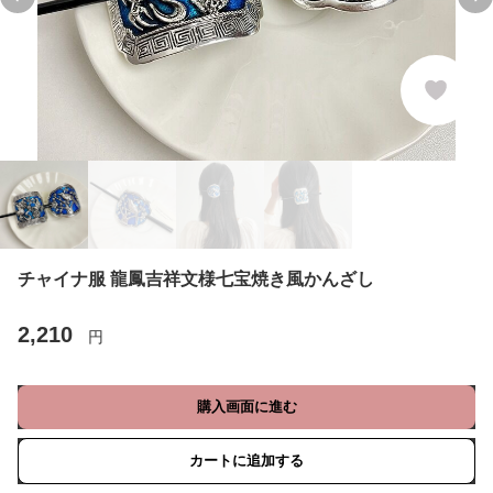
Previous slide
Ne
チャイナ服 龍鳳吉祥文様七宝焼き風かんざし
2,210
円
購入画面に進む
カートに追加する