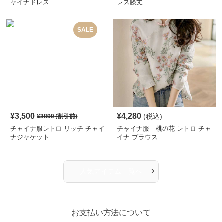
ャイナドレス
レス膝丈
SALE
¥
3,500
¥
4,280
(税込)
¥
3890
(割引前)
チャイナ服レトロ リッチ チャイ
チャイナ服 桃の花 レトロ チャ
ナジャケット
イナ ブラウス
›
人気アイテム一覧へ
お支払い方法について