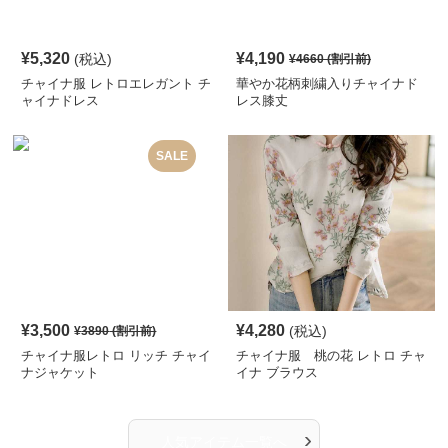
¥
5,320
¥
4,190
(税込)
¥
4660
(割引前)
チャイナ服 レトロエレガント チ
華やか花柄刺繍入りチャイナド
ャイナドレス
レス膝丈
SALE
¥
3,500
¥
4,280
(税込)
¥
3890
(割引前)
チャイナ服レトロ リッチ チャイ
チャイナ服 桃の花 レトロ チャ
ナジャケット
イナ ブラウス
›
人気アイテム一覧へ