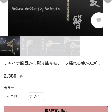
Previous slide
Ne
チャイナ服 透かし彫り蝶々モチーフ揺れる簪かんざし
2,380
円
カラー
イエロー
ホワイト
購入画面に進む