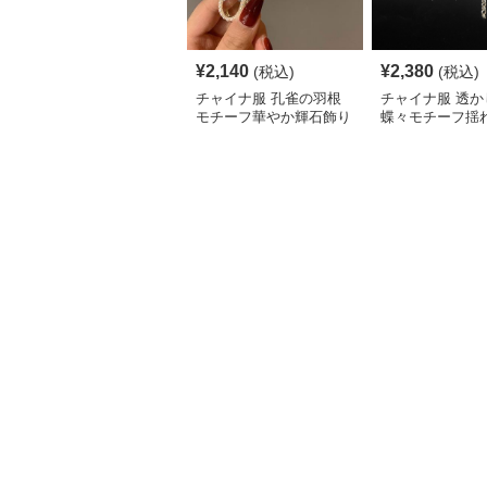
¥
2,140
¥
2,380
(税込)
(税込)
チャイナ服 孔雀の羽根
チャイナ服 透か
モチーフ華やか輝石飾り
蝶々モチーフ揺
ヘアクリップ
んざし