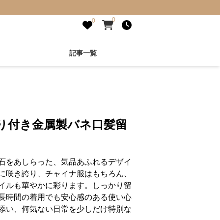
0
0
記事一覧
り付き金属製バネ口髪留
石をあしらった、気品あふれるデザイ
に咲き誇り、チャイナ服はもちろん、
イルも華やかに彩ります。しっかり留
長時間の着用でも安心感のある使い心
添い、何気ない日常を少しだけ特別な