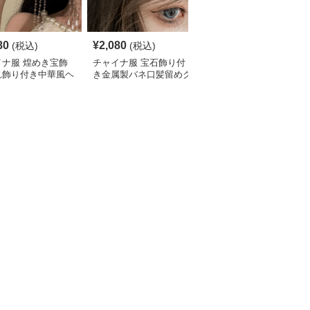
80
¥
2,080
¥
2,230
(税込)
(税込)
(税込)
イナ服 煌めき宝飾
チャイナ服 宝石飾り付
チャイナ服 蝶と薔薇の
れ飾り付き中華風ヘ
き金属製バネ口髪留めク
揺れる華やか中華風簪
リップ
リップ