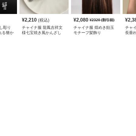
¥
2,210
¥
2,080
¥
2,3
(税込)
¥
2320
(割引前)
し彫り
チャイナ服 龍鳳吉祥文
チャイナ服 煌めき飴玉
チャ
れる簪か
様七宝焼き風かんざし
モチーフ髪飾り
長垂
アク