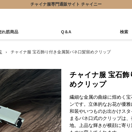
チャイナ服専門通販サイト チャイニー
売れ筋商品
Q＆A
検索
覧
›
チャイナ服 宝石飾り付き金属製バネ口髪留めクリップ
チャイナ服 宝石飾
めクリップ
繊細な金属の曲線に煌めく宝
ンです。立体的なお花が優雅
和装やいつものお出かけスタ
まるバネ口式のクリップは、
地。上品な輝きが横顔に寄り