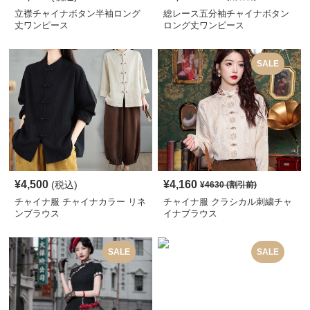
立襟チャイナボタン半袖ロング
総レース五分袖チャイナボタン
丈ワンピース
ロング丈ワンピース
SALE
¥
4,500
¥
4,160
(税込)
¥
4630
(割引前)
チャイナ服 チャイナカラー リネ
チャイナ服 クラシカル刺繍チャ
ンブラウス
イナブラウス
SALE
SALE