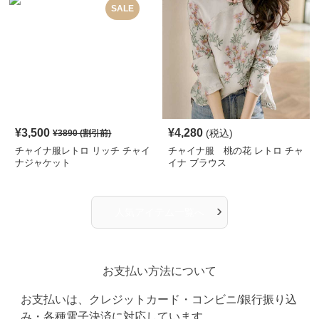
SALE
¥
3,500
¥
4,280
(税込)
¥
3890
(割引前)
チャイナ服レトロ リッチ チャイ
チャイナ服 桃の花 レトロ チャ
ナジャケット
イナ ブラウス
›
人気アイテム一覧へ
お支払い方法について
お支払いは、クレジットカード・コンビニ/銀行振り込
み・各種電子決済に対応しています。