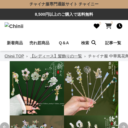
チャイナ服専門通販サイト チャイニー
8,500円以上のご購入で送料無料
0
0
新着商品
売れ筋商品
Q＆A
検索
記事一覧
Chinii TOP
›
【レディース】髪飾りの一覧
›
チャイナ服 中華風花