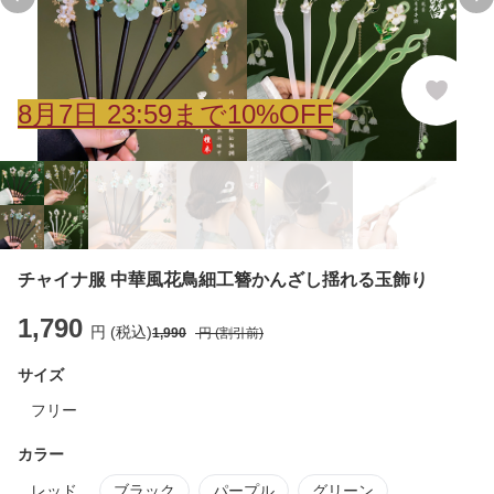
Previous slide
Ne
8
月
7
日 23:59まで10%OFF
チャイナ服 中華風花鳥細工簪かんざし揺れる玉飾り
1,790
円 (税込)
1,990
円 (割引前)
サイズ
フリー
カラー
レッド
ブラック
パープル
グリーン