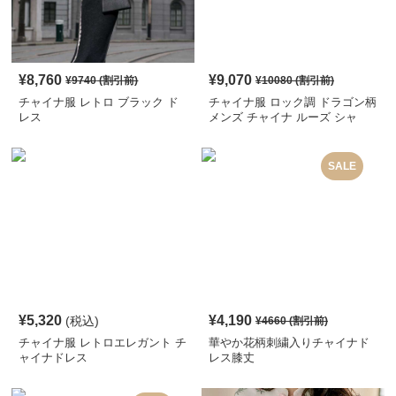
¥
8,760
¥
9,070
¥
9740
(割引前)
¥
10080
(割引前)
チャイナ服 レトロ ブラック ド
チャイナ服 ロック調 ドラゴン柄
レス
メンズ チャイナ ルーズ シャ
ツ
SALE
¥
5,320
¥
4,190
(税込)
¥
4660
(割引前)
チャイナ服 レトロエレガント チ
華やか花柄刺繍入りチャイナド
ャイナドレス
レス膝丈