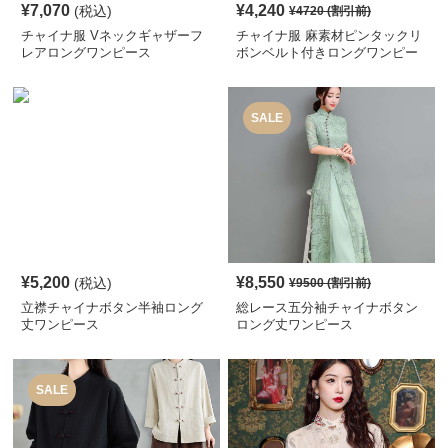
¥
7,070
¥
4,240
(税込)
¥
4720
(割引前)
チャイナ服 Vネックギャザーフ
チャイナ服 麻素材ピンタックリ
レアロングワンピース
ボンベルト付きロングワンピー
ス
SALE
¥
5,200
¥
8,550
(税込)
¥
9500
(割引前)
立襟チャイナボタン半袖ロング
総レース五分袖チャイナボタン
丈ワンピース
ロング丈ワンピース
SALE