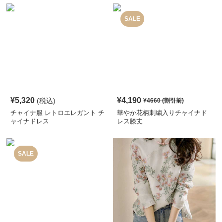
SALE
¥
5,320
¥
4,190
(税込)
¥
4660
(割引前)
チャイナ服 レトロエレガント チ
華やか花柄刺繍入りチャイナド
ャイナドレス
レス膝丈
SALE