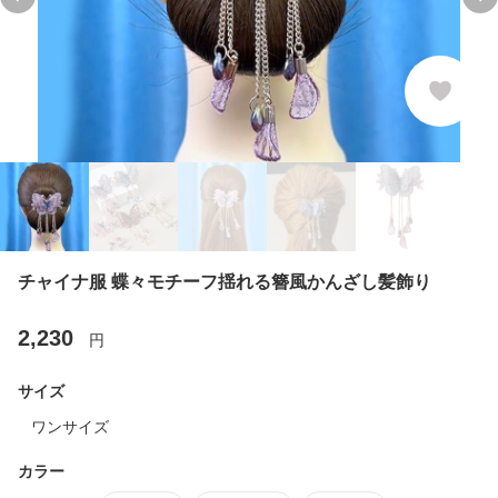
Previous slide
Ne
チャイナ服 蝶々モチーフ揺れる簪風かんざし髪飾り
2,230
円
サイズ
ワンサイズ
カラー