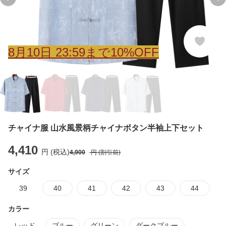
Previous slide
Ne
8
月
10
日 23:59まで10%OFF
チャイナ服 山水風景柄チャイナボタン半袖上下セット
4,410
円 (税込)
4,900
円 (割引前)
サイズ
39
40
41
42
43
44
カラー
レッド
ブルー
グリーン
ダークブルー