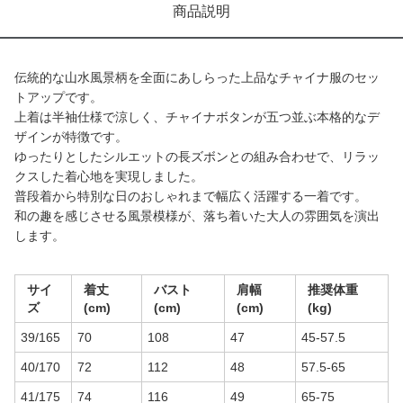
商品説明
伝統的な山水風景柄を全面にあしらった上品なチャイナ服のセッ
トアップです。
上着は半袖仕様で涼しく、チャイナボタンが五つ並ぶ本格的なデ
ザインが特徴です。
ゆったりとしたシルエットの長ズボンとの組み合わせで、リラッ
クスした着心地を実現しました。
普段着から特別な日のおしゃれまで幅広く活躍する一着です。
和の趣を感じさせる風景模様が、落ち着いた大人の雰囲気を演出
します。
サイ
着丈
バスト
肩幅
推奨体重
ズ
(cm)
(cm)
(cm)
(kg)
39/165
70
108
47
45-57.5
40/170
72
112
48
57.5-65
41/175
74
116
49
65-75