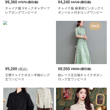
¥
6,360
¥
4,240
¥
7070
(割引前)
¥
4720
(割引前)
チャイナ服 Vネックギャザーフ
チャイナ服 麻素材ピンタックリ
レアロングワンピース
ボンベルト付きロングワンピー
ス
SALE
¥
5,200
¥
8,550
(税込)
¥
9500
(割引前)
立襟チャイナボタン半袖ロング
総レース五分袖チャイナボタン
丈ワンピース
ロング丈ワンピース