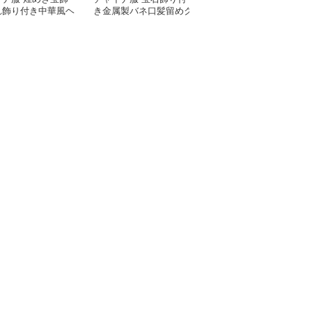
れ飾り付き中華風ヘ
き金属製バネ口髪留めク
揺れる華やか中華風簪
リップ
リップ