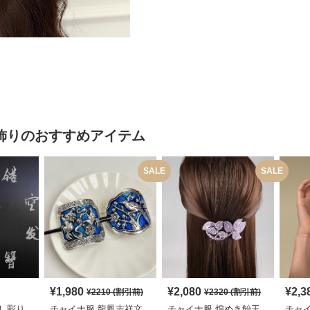
飾り
のおすすめアイテム
SALE
SALE
¥
1,980
¥
2,080
¥
2,3
¥
2210
(割引前)
¥
2320
(割引前)
し彫り
チャイナ服 龍鳳吉祥文
チャイナ服 煌めき飴玉
チャ