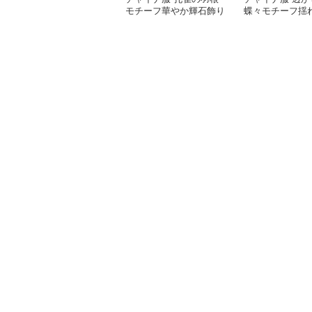
モチーフ華やか輝石飾り
蝶々モチーフ揺
ヘアクリップ
んざし