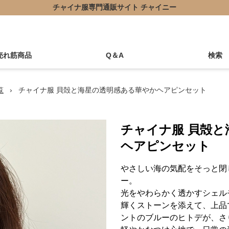
チャイナ服専門通販サイト チャイニー
売れ筋商品
Q＆A
検索
覧
›
チャイナ服 貝殻と海星の透明感ある華やかヘアピンセット
チャイナ服 貝殻
ヘアピンセット
やさしい海の気配をそっと閉
ー。
光をやわらかく透かすシェル
輝くストーンを添えて、上品
ントのブルーのヒトデが、さ