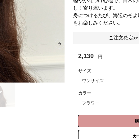
軽やかなつけ心地で、日常の
しく寄り添います。
身につけるたび、海辺のそよ
をお楽しみください。
ご注文確定か
Next slide
2,130
円
サイズ
ワンサイズ
カラー
フラワー
購
カ