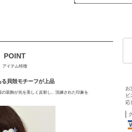
POINT
アイテム特徴
ある貝殻モチーフが上品
お
殻の装飾が光を美しく反射し、洗練された印象を
ビ
応