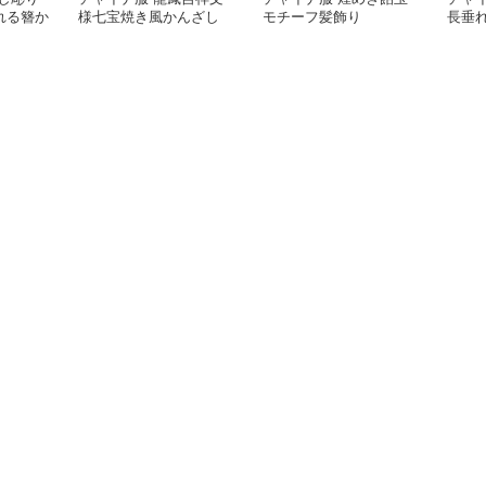
れる簪か
様七宝焼き風かんざし
モチーフ髪飾り
長垂
アク