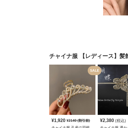
チャイナ服
【レディース】髪
SALE
¥
1,920
¥
2,380
(税込)
¥
2140
(割引前)
チャイナ服 孔雀の羽根
チャイナ服 透か