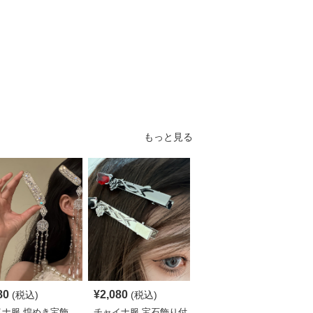
もっと見る
80
¥
2,080
¥
2,230
(税込)
(税込)
(税込)
イナ服 煌めき宝飾
チャイナ服 宝石飾り付
チャイナ服 蝶と薔薇の