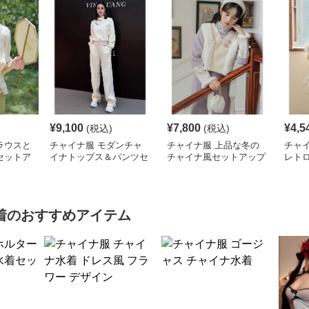
¥
9,100
¥
7,800
¥
4,5
(税込)
(税込)
ラウスと
チャイナ服 モダンチャ
チャイナ服 上品な冬の
チャ
セットア
イナトップス＆パンツセ
チャイナ風セットアップ
レト
ット
着
のおすすめアイテム