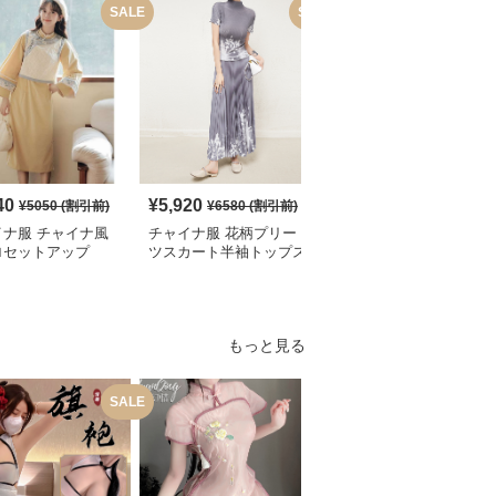
SALE
SALE
40
¥
5,920
¥
6,900
(税込)
¥
5050
(割引前)
¥
6580
(割引前)
イナ服 チャイナ風
チャイナ服 花柄プリー
チャイナ服 龍刺繍入り
ロセットアップ
ツスカート半袖トップス
漢服風ゆったり袖シャツ
セット
セット
もっと見る
SALE