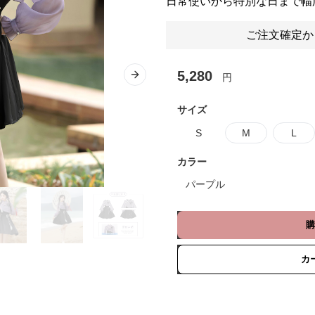
日常使いから特別な日まで幅
ご注文確定か
5,280
円
Next slide
サイズ
S
M
L
カラー
パープル
購
カ