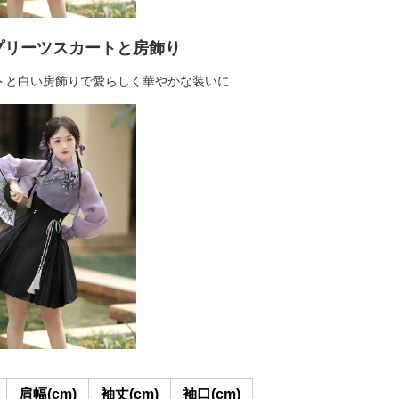
プリーツスカートと房飾り
トと白い房飾りで愛らしく華やかな装いに
肩幅(cm)
袖丈(cm)
袖口(cm)