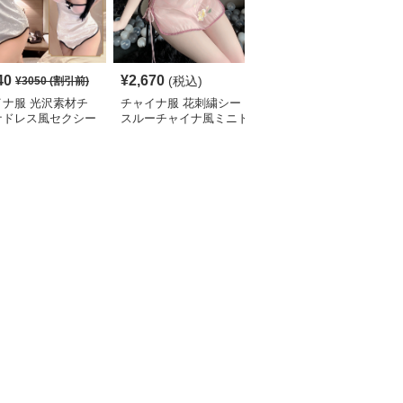
40
¥
2,670
¥
2,320
(税込)
(税込)
¥
3050
(割引前)
イナ服 光沢素材チ
チャイナ服 花刺繍シー
チャイナ服 総レース旗
ナドレス風セクシー
スルーチャイナ風ミニド
袍風ミニ丈ワンピース水
三点セット
レス水着
着