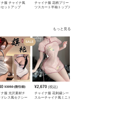
イナ服 チャイナ風
チャイナ服 花柄プリー
チャイナ服 龍刺繍入り
ロセットアップ
ツスカート半袖トップス
漢服風ゆったり袖シャツ
セット
セット
もっと見る
SALE
S
40
¥
2,670
¥
2,080
(税込)
¥
3050
(割引前)
¥
2320
(割引前)
イナ服 光沢素材チ
チャイナ服 花刺繍シー
チャイナ服 総レース旗
ナドレス風セクシー
スルーチャイナ風ミニド
袍風ミニ丈ワンピース水
三点セット
レス水着
着