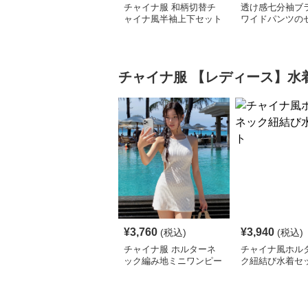
チャイナ服 和柄切替チ
透け感七分袖ブ
ャイナ風半袖上下セット
ワイドパンツの
アップ
ップ
チャイナ服
【レディース】水
¥
3,760
¥
3,940
(税込)
(税込)
チャイナ服 ホルターネ
チャイナ風ホル
ック編み地ミニワンピー
ク紐結び水着セ
ス水着