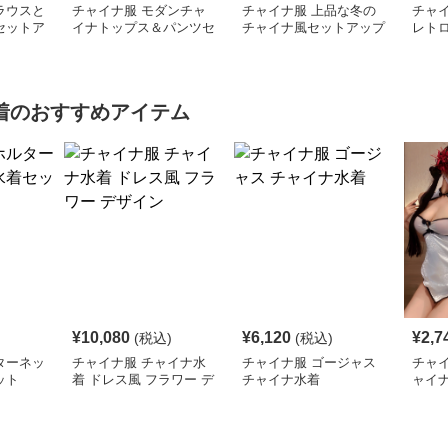
ラウスと
チャイナ服 モダンチャ
チャイナ服 上品な冬の
チャ
セットア
イナトップス＆パンツセ
チャイナ風セットアップ
レト
ット
着
のおすすめアイテム
¥
10,080
¥
6,120
¥
2,7
(税込)
(税込)
ターネッ
チャイナ服 チャイナ水
チャイナ服 ゴージャス
チャ
ット
着 ドレス風 フラワー デ
チャイナ水着
ャイ
ザイン
水着