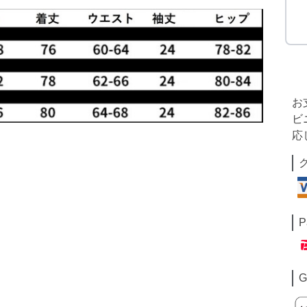
お
ビ
応
P
G