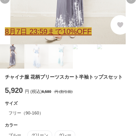
Previous slide
Ne
8
月
7
日 23:59まで10%OFF
チャイナ服 花柄プリーツスカート半袖トップスセット
5,920
円 (税込)
6,580
円 (割引前)
サイズ
フリー（90-160）
カラー
ブルー
グリーン
グレー