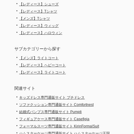
・
【レディース】シューズ
・
【レディース】Tシャツ
・
【メンズ】Tシャツ
・
【レディース】ウィッグ
・
【レディース】ハロウィン
サブカテゴリーから探す
・
【メンズ】ライトコート
・
【レディース】ヘビーコート
・
【レディース】ライトコート
関連サイト
・
キッズドレス専門通販サイト プチドレス
・
ソファクッション専門通販サイト Comfortnest
・
結婚式パンプス専門通販サイト Pumpti
・
フィギュアケース専門通販サイト Casefigia
・
フォーマルスーツ専門通販サイト KirinFormalSuit
・
ハムスターケージ専門通販サイト ハムスターケージ王国