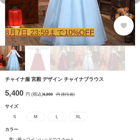
Previous slide
Ne
8
月
7
日 23:59まで10%OFF
チャイナ服 宮殿 デザイン チャイナブラウス
5,400
円 (税込)
6,000
円 (割引前)
サイズ
S
M
L
XL
カラー
青い服＋ワインレッドのスカート