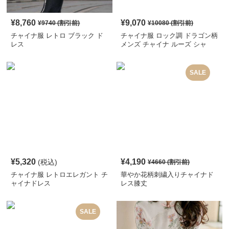
¥
8,760
¥
9,070
¥
9740
(割引前)
¥
10080
(割引前)
チャイナ服 レトロ ブラック ド
チャイナ服 ロック調 ドラゴン柄
レス
メンズ チャイナ ルーズ シャ
ツ
SALE
¥
5,320
¥
4,190
(税込)
¥
4660
(割引前)
チャイナ服 レトロエレガント チ
華やか花柄刺繍入りチャイナド
ャイナドレス
レス膝丈
SALE